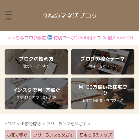
りねのマネ活ブログ
りねブログ限定
特別クーポン500円オフ ＆ 最大55％OFFでブログ
ブログの始め方
ブログの稼ぐテーマ
限定クーポンあり
デザインをオシャレに
月100万稼いだ在宅ワ
インスタで月1万稼ぐ
ーク
まずは月1万つくる仕組み
おすすめ副業・在宅ワーク
HOME
>
お家で稼ぐ
>
フリーランスをめざす
>
お家で稼ぐ
フリーランスをめざす
在宅で収入アップ